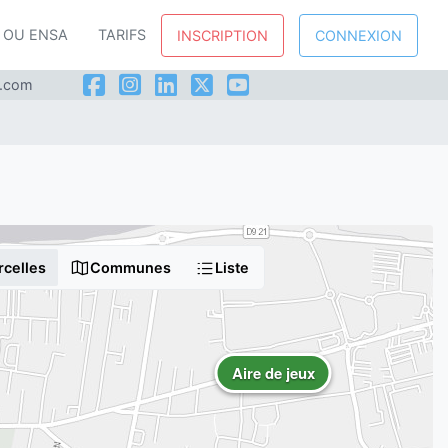
P OU ENSA
TARIFS
INSCRIPTION
CONNEXION
l.com
rcelles
Communes
Liste
Aire de jeux