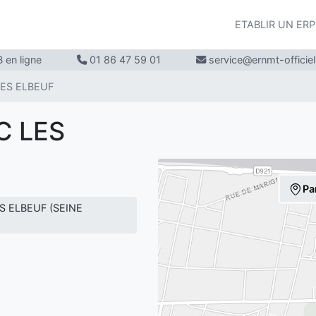
ETABLIR UN ER
 en ligne
01 86 47 59 01
service@ernmt-officie
ES ELBEUF
C LES
Pa
S ELBEUF (SEINE