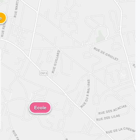
e
Ecole