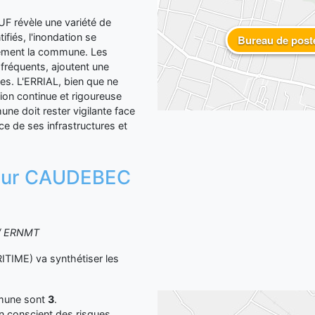
 révèle une variété de
ifiés, l'inondation se
Bureau de post
tement la commune. Les
 fréquents, ajoutent une
es. L'ERRIAL, bien que ne
ion continue et rigoureuse
ne doit rester vigilante face
nce de ses infrastructures et
n sur CAUDEBEC
S / ERNMT
IME) va synthétiser les
mmune sont
3
.
yen conscient des risques