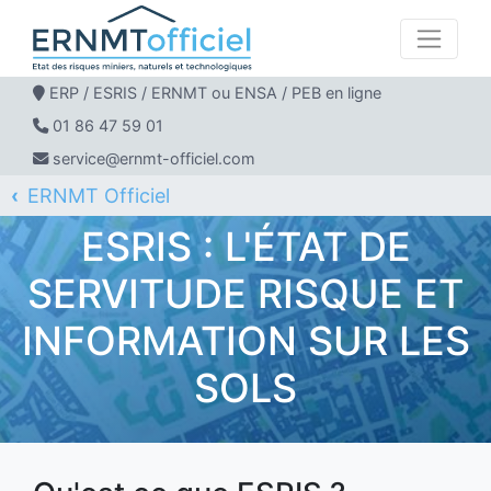
ERP / ESRIS / ERNMT ou ENSA / PEB en ligne
01 86 47 59 01
service@ernmt-officiel.com
ERNMT Officiel
ESRIS : L'état de servitude risque et information sur les sols
ESRIS : L'ÉTAT DE
SERVITUDE RISQUE ET
INFORMATION SUR LES
SOLS