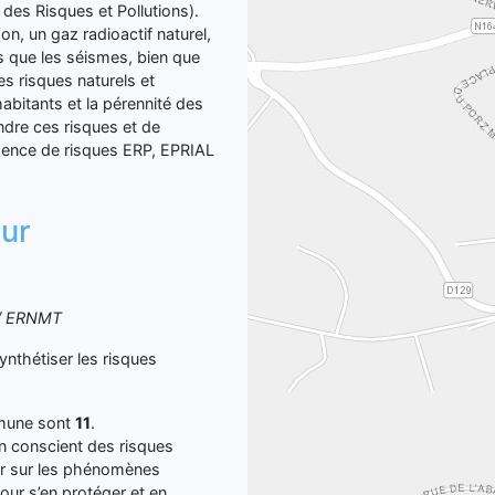
 des Risques et Pollutions).
on, un gaz radioactif naturel,
s que les séismes, bien que
es risques naturels et
abitants et la pérennité des
dre ces risques et de
sence de risques ERP, EPRIAL
sur
S / ERNMT
thétiser les risques
mmune sont
11
.
yen conscient des risques
er sur les phénomènes
our s’en protéger et en