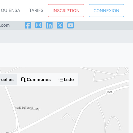
P OU ENSA
TARIFS
INSCRIPTION
CONNEXION
l.com
rcelles
Communes
Liste