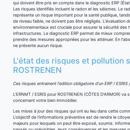
qui doivent être pris en compte dans le diagnostic ERP (État
Les risques identifiés incluent le radon et les séismes. Le rad
représente un risque important pour la santé publique, tandi
de niveau faible, ne doivent pas être négligés. L'évaluation d
environnementaux est cruciale pour assurer la sécurité des h
infrastructures. Le diagnostic ERP permet de mieux compren
prendre des mesures appropriées pour les atténuer. En l'ab
ne présente aucun risque.
L'état des risques et pollution 
ROSTRENEN
Ces risques entrainent l'edition obligatoire d'un ERP / ESRI
L’ERNMT / ESRIS pour ROSTRENEN (CÔTES D'ARMOR) va syn
concernant votre bien immobilier.
Les mises à jour des risques qui ont eu lieu dans cette co
L’objectif de l'informations préventive est de rendre le cito
majeurs pour lesquels on peut être exposé, soumis. Inform
passés ou prévisibles, leurs conséquences et les mesures p