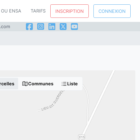
P OU ENSA
TARIFS
INSCRIPTION
CONNEXION
l.com
rcelles
Communes
Liste