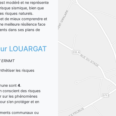
 est modéré et ne représente
isque sismique, bien que
es risques naturels.
met de mieux comprendre et
e meilleure résilience face
ments dans ses plans de
n sur LOUARGAT
S / ERNMT
étiser les risques
mmune sont
4
.
yen conscient des risques
er sur les phénomènes
our s’en protéger et en
ocuments communaux ou