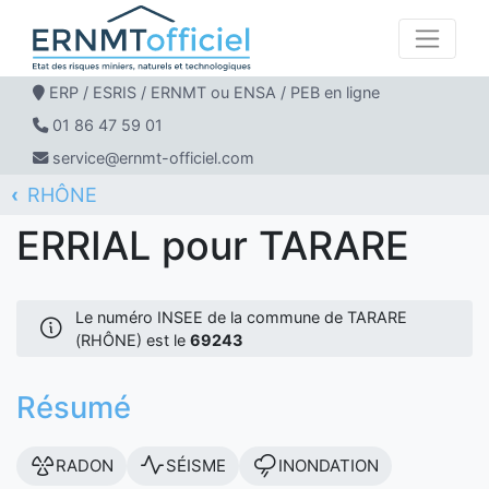
ERP / ESRIS / ERNMT ou ENSA / PEB en ligne
01 86 47 59 01
service@ernmt-officiel.com
RHÔNE
ERNMT Officiel
ERRIAL
TARARE
ERRIAL pour TARARE
Le numéro INSEE de la commune de TARARE
(RHÔNE) est le
69243
Résumé
RADON
SÉISME
INONDATION