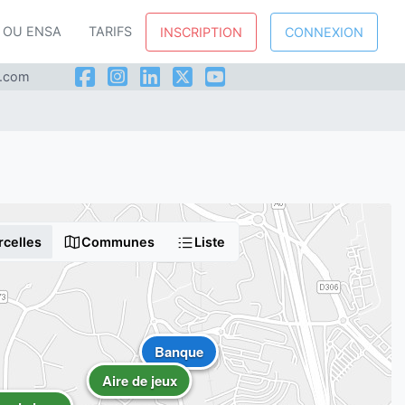
P OU ENSA
TARIFS
INSCRIPTION
CONNEXION
l.com
rcelles
Communes
Liste
Banque
Aire de jeux