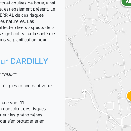
Ai
nts et coulées de boue, ainsi
le, est également présent. Le
L'ERRIAL de ces risques
es naturelles. Les
 affecter divers aspects de la
significatifs sur la santé des
ns sa planification pour
 sur DARDILLY
S / ERNMT
 risques concernant votre
mmune sont
11
.
yen conscient des risques
er sur les phénomènes
our s’en protéger et en