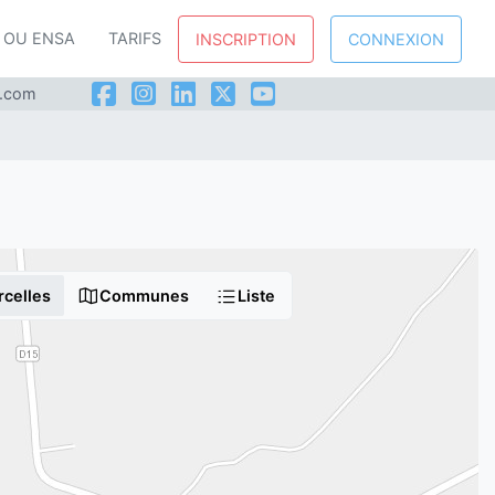
P OU ENSA
TARIFS
INSCRIPTION
CONNEXION
l.com
rcelles
Communes
Liste