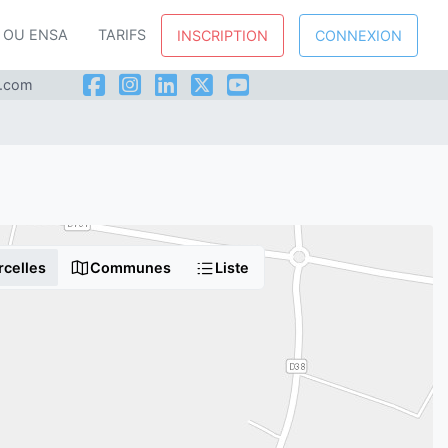
P OU ENSA
TARIFS
INSCRIPTION
CONNEXION
l.com
rcelles
Communes
Liste