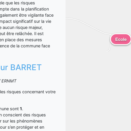
èle que les risques
mpte dans la planification
galement être vigilante face
act significatif sur la vie
e aucun risque majeur,
ut être relâchée. Il est
Ecole
e en place des mesures
ilience de la commune face
 sur BARRET
S / ERNMT
es risques concernant votre
mmune sont
1
.
yen conscient des risques
er sur les phénomènes
our s’en protéger et en