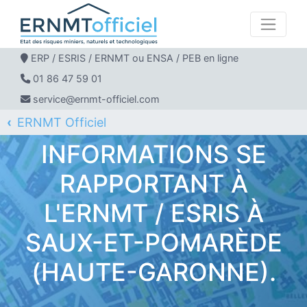
ERP / ESRIS / ERNMT ou ENSA / PEB en ligne
01 86 47 59 01
service@ernmt-officiel.com
ERNMT Officiel
ERP / ESRIS / ERNMT pour SAUX-ET-POMARÈDE
INFORMATIONS SE
RAPPORTANT À
L'ERNMT / ESRIS À
SAUX-ET-POMARÈDE
(HAUTE-GARONNE).