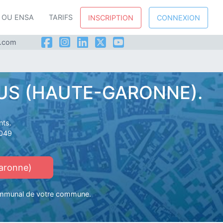
P OU ENSA
TARIFS
INSCRIPTION
CONNEXION
l.com
ZUS (HAUTE-GARONNE).
nts.
1049
aronne)
communal de votre commune.