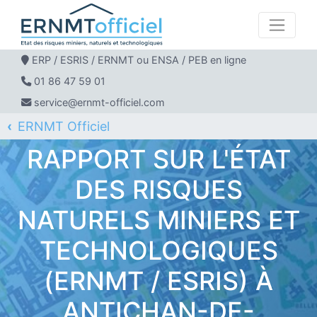
ERP / ESRIS / ERNMT ou ENSA / PEB en ligne
01 86 47 59 01
service@ernmt-officiel.com
ERNMT Officiel
ERP / ESRIS / ERNMT pour ANTICHAN-DE-FRONTIGNES
RAPPORT SUR L'ÉTAT
DES RISQUES
NATURELS MINIERS ET
TECHNOLOGIQUES
(ERNMT / ESRIS) À
ANTICHAN-DE-