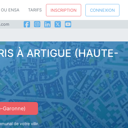
P OU ENSA
TARIFS
INSCRIPTION
CONNEXION
l.com
RIS À ARTIGUE (HAUTE-
.
e-Garonne)
munal de votre ville.