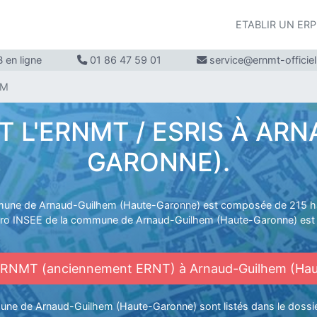
ETABLIR UN ER
 en ligne
01 86 47 59 01
service@ernmt-officie
EM
L'ERNMT / ESRIS À AR
GARONNE).
une de Arnaud-Guilhem (Haute-Garonne) est composée de 215 ha
ro INSEE de la commune de Arnaud-Guilhem (Haute-Garonne) est 
ERNMT (anciennement ERNT) à Arnaud-Guilhem (Ha
une de Arnaud-Guilhem (Haute-Garonne) sont listés dans le dos