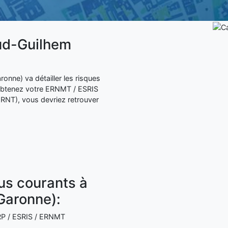
aud-Guilhem
onne) va détailler les risques
 obtenez votre ERNMT / ESRIS
NT), vous devriez retrouver
lus courants à
Garonne):
 ERP / ESRIS / ERNMT