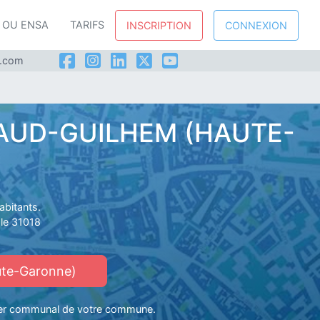
P OU ENSA
TARIFS
INSCRIPTION
CONNEXION
l.com
NAUD-GUILHEM (HAUTE-
bitants.
le 31018
ute-Garonne)
sier communal de votre commune.