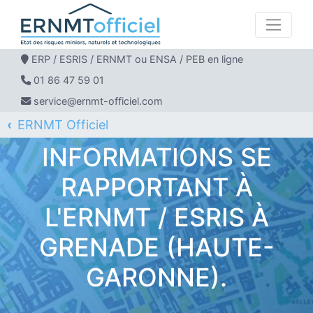
ERP / ESRIS / ERNMT ou ENSA / PEB en ligne
01 86 47 59 01
service@ernmt-officiel.com
ERNMT Officiel
ERP / ESRIS / ERNMT pour GRENADE
INFORMATIONS SE
RAPPORTANT À
L'ERNMT / ESRIS À
GRENADE (HAUTE-
GARONNE).