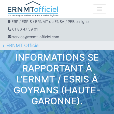
ERP / ESRIS / ERNMT ou ENSA / PEB en ligne
01 86 47 59 01
service@ernmt-officiel.com
ERNMT Officiel
ERP / ESRIS / ERNMT pour GOYRANS
INFORMATIONS SE
RAPPORTANT À
L'ERNMT / ESRIS À
GOYRANS (HAUTE-
GARONNE).