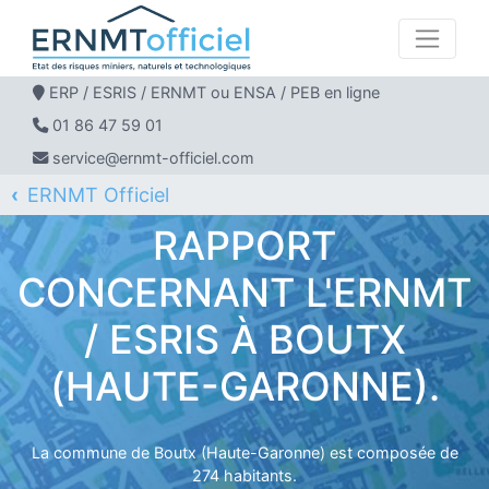
ERP / ESRIS / ERNMT ou ENSA / PEB en ligne
01 86 47 59 01
service@ernmt-officiel.com
ERNMT Officiel
ERP / ESRIS / ERNMT pour BOUTX
RAPPORT
CONCERNANT L'ERNMT
/ ESRIS À BOUTX
(HAUTE-GARONNE).
La commune de Boutx (Haute-Garonne) est composée de
274 habitants.