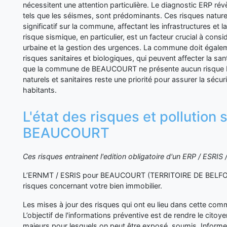
nécessitent une attention particulière. Le diagnostic ERP révè
tels que les séismes, sont prédominants. Ces risques nature
significatif sur la commune, affectant les infrastructures et l
risque sismique, en particulier, est un facteur crucial à consi
urbaine et la gestion des urgences. La commune doit égaleme
risques sanitaires et biologiques, qui peuvent affecter la sa
que la commune de BEAUCOURT ne présente aucun risque ER
naturels et sanitaires reste une priorité pour assurer la sécur
habitants.
L'état des risques et pollution 
BEAUCOURT
Ces risques entrainent l'edition obligatoire d'un ERP / ESRI
L’ERNMT / ESRIS pour BEAUCOURT (TERRITOIRE DE BELFORT
risques concernant votre bien immobilier.
Les mises à jour des risques qui ont eu lieu dans cette co
L’objectif de l'informations préventive est de rendre le cito
majeurs pour lesquels on peut être exposé, soumis. Inform