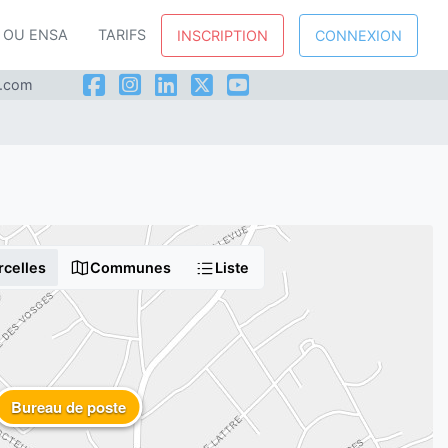
P OU ENSA
TARIFS
INSCRIPTION
CONNEXION
l.com
rcelles
Communes
Liste
Bureau de poste