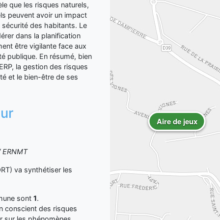
le que les risques naturels,
ls peuvent avoir un impact
a sécurité des habitants. Le
dérer dans la planification
nt être vigilante face aux
nté publique. En résumé, bien
P, la gestion des risques
ité et le bien-être de ses
sur
Aire de jeux
S / ERNMT
) va synthétiser les
mmune sont
1
.
yen conscient des risques
er sur les phénomènes