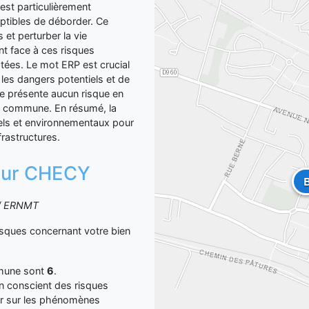
est particulièrement
ptibles de déborder. Ce
 et perturber la vie
nt face à ces risques
tées. Le mot ERP est crucial
 les dangers potentiels et de
ne présente aucun risque en
 la commune. En résumé, la
ls et environnementaux pour
frastructures.
n sur CHECY
S / ERNMT
sques concernant votre bien
mmune sont
6
.
yen conscient des risques
er sur les phénomènes