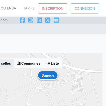
P OU ENSA
TARIFS
INSCRIPTION
CONNEXION
l.com
rcelles
Communes
Liste
Banque