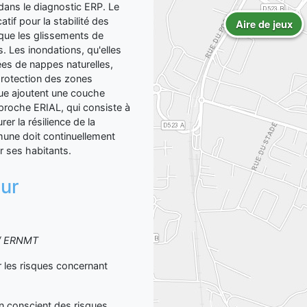
dans le diagnostic ERP. Le
tif pour la stabilité des
Aire de jeux
 que les glissements de
s. Les inondations, qu'elles
ées de nappes naturelles,
protection des zones
oue ajoutent une couche
proche ERIAL, qui consiste à
rer la résilience de la
une doit continuellement
r ses habitants.
sur
S / ERNMT
les risques concernant
yen conscient des risques