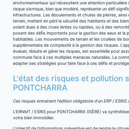
environnementaux qui nécessitent une attention particulière 
risque sismique, bien que modéré, représente un défi significa
infrastructures. Les éboulements et chutes de pierres, ainsi
terrain, mettent en péril la sécurité des habitants et des bien
soient dues à des crues lentes ou rapides, ou à des remont
posent des défis importants pour la gestion des eaux et la 
habitables. Les mouvements de terrain et les coulées de b
supplémentaire de complexité à la gestion des risques. L'ap
évaluer, réduire et gérer les risques, est essentielle pour assu
commune face à ces multiples menaces naturelles. La comm
adapter ses stratégies pour faire face à ces défis et protége
L'état des risques et pollution 
PONTCHARRA
Ces risques entrainent l'edition obligatoire d'un ERP / ESRI
L’ERNMT / ESRIS pour PONTCHARRA (ISÈRE) va synthétiser 
votre bien immobilier.
L’objectif de l'informations préventive est de rendre le cito