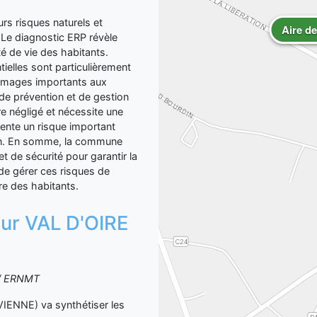
 risques naturels et
Aire de
 Le diagnostic ERP révèle
té de vie des habitants.
tielles sont particulièrement
mmages importants aux
 de prévention et de gestion
re négligé et nécessite une
sente un risque important
ion. En somme, la commune
 de sécurité pour garantir la
 de gérer ces risques de
tre des habitants.
 sur VAL D'OIRE
S / ERNMT
ENNE) va synthétiser les