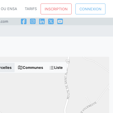
P OU ENSA
TARIFS
INSCRIPTION
CONNEXION
l.com
rcelles
Communes
Liste