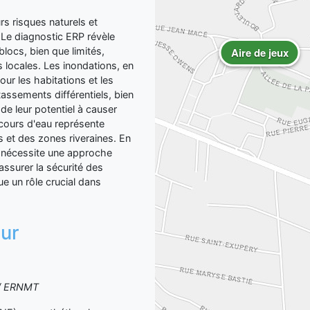
risques naturels et
 Le diagnostic ERP révèle
locs, bien que limités,
Aire de jeux
s locales. Les inondations, en
ur les habitations et les
assements différentiels, bien
de leur potentiel à causer
ours d'eau représente
s et des zones riveraines. En
nécessite une approche
assurer la sécurité des
ue un rôle crucial dans
sur
S / ERNMT