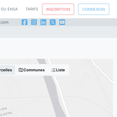
P OU ENSA
TARIFS
INSCRIPTION
CONNEXION
l.com
rcelles
Communes
Liste