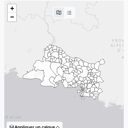
+
−
Appliquer un calque