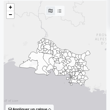
+
−
Appliquer un calque