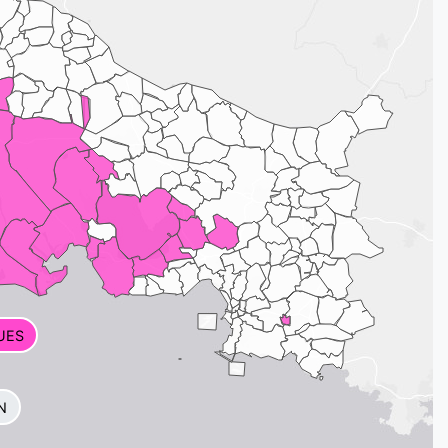
UES
N