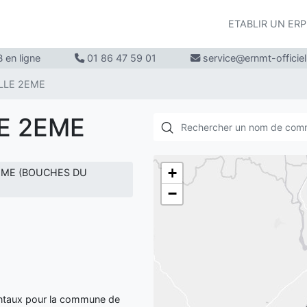
ETABLIR UN ER
 en ligne
01 86 47 59 01
service@ernmt-officie
LLE 2EME
LE 2EME
+
2EME (BOUCHES DU
−
entaux pour la commune de