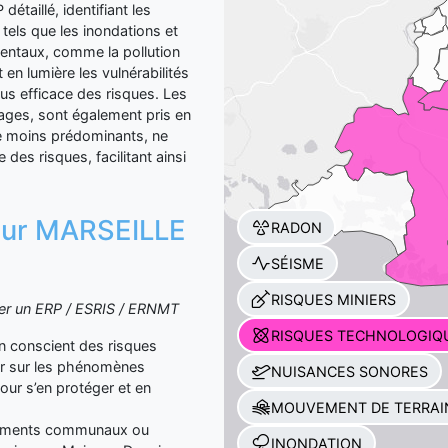
étaillé, identifiant les
tels que les inondations et
mentaux, comme la pollution
n lumière les vulnérabilités
s efficace des risques. Les
rrages, sont également pris en
que moins prédominants, ne
es risques, facilitant ainsi
n sur MARSEILLE
RADON
SÉISME
RISQUES MINIERS
iter un ERP / ESRIS / ERNMT
RISQUES TECHNOLOGIQ
yen conscient des risques
er sur les phénomènes
NUISANCES SONORES
our s’en protéger et en
MOUVEMENT DE TERRAI
ocuments communaux ou
INONDATION