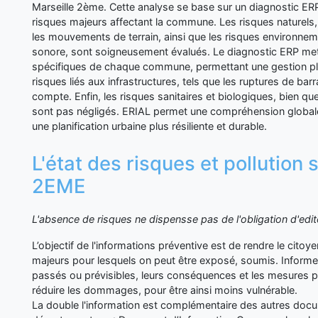
Marseille 2ème. Cette analyse se base sur un diagnostic ERP d
risques majeurs affectant la commune. Les risques naturels, 
les mouvements de terrain, ainsi que les risques environne
sonore, sont soigneusement évalués. Le diagnostic ERP met e
spécifiques de chaque commune, permettant une gestion plu
risques liés aux infrastructures, tels que les ruptures de ba
compte. Enfin, les risques sanitaires et biologiques, bien 
sont pas négligés. ERIAL permet une compréhension globale d
une planification urbaine plus résiliente et durable.
L'état des risques et pollutio
2EME
L'absence de risques ne dispensse pas de l'obligation d'ed
L’objectif de l'informations préventive est de rendre le cito
majeurs pour lesquels on peut être exposé, soumis. Inform
passés ou prévisibles, leurs conséquences et les mesures p
réduire les dommages, pour être ainsi moins vulnérable.
La double l'information est complémentaire des autres d