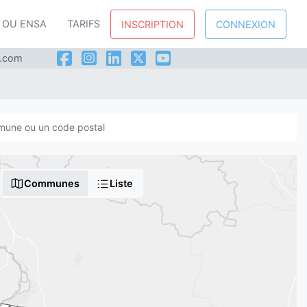
P OU ENSA
TARIFS
INSCRIPTION
CONNEXION
l.com
Communes
Liste