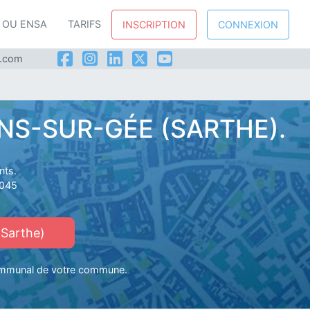
P OU ENSA
TARIFS
INSCRIPTION
CONNEXION
l.com
NS-SUR-GÉE (SARTHE).
nts.
2045
Sarthe)
communal de votre commune.