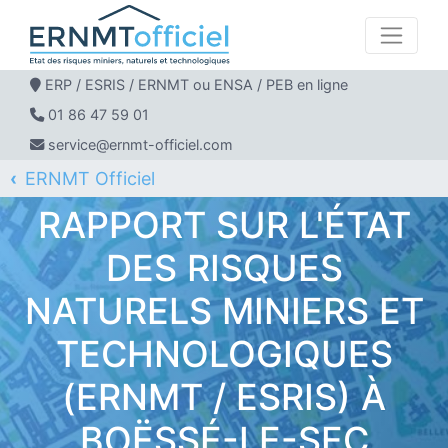
ERP / ESRIS / ERNMT ou ENSA / PEB en ligne
01 86 47 59 01
service@ernmt-officiel.com
ERNMT Officiel
ERP / ESRIS / ERNMT pour BOËSSÉ-LE-SEC
RAPPORT SUR L'ÉTAT
DES RISQUES
NATURELS MINIERS ET
TECHNOLOGIQUES
(ERNMT / ESRIS) À
BOËSSÉ-LE-SEC