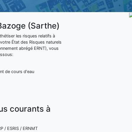
Bazoge (Sarthe)
tiser les risques relatifs à
otre État des Risques naturels
iennement abrégé ERNT), vous
essous:
nt de cours d'eau
lus courants à
 ERP / ESRIS / ERNMT