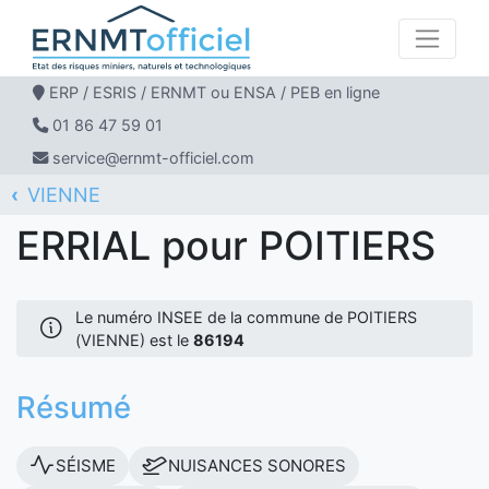
ERP / ESRIS / ERNMT ou ENSA / PEB en ligne
01 86 47 59 01
service@ernmt-officiel.com
VIENNE
ERNMT Officiel
ERRIAL
POITIERS
ERRIAL pour POITIERS
Le numéro INSEE de la commune de POITIERS
(VIENNE) est le
86194
Résumé
SÉISME
NUISANCES SONORES