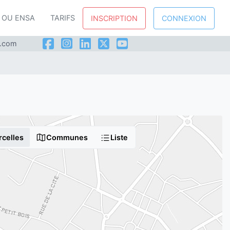
P OU ENSA
TARIFS
INSCRIPTION
CONNEXION
l.com
rcelles
Communes
Liste