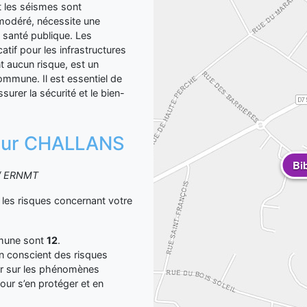
et les séismes sont
e modéré, nécessite une
a santé publique. Les
tif pour les infrastructures
t aucun risque, est un
ommune. Il est essentiel de
urer la sécurité et le bien-
n sur CHALLANS
Bi
S / ERNMT
es risques concernant votre
mmune sont
12
.
yen conscient des risques
er sur les phénomènes
our s’en protéger et en