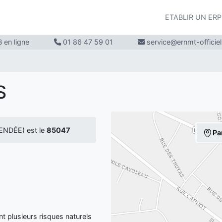
ETABLIR UN ER
 en ligne
01 86 47 59 01
service@ernmt-officie
S
ENDÉE) est le
85047
Pa
 plusieurs risques naturels