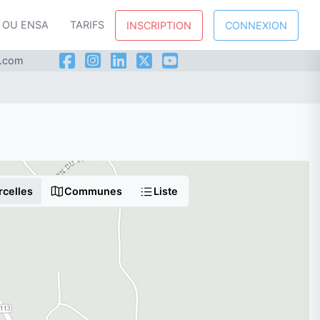
P OU ENSA
TARIFS
INSCRIPTION
CONNEXION
l.com
rcelles
Communes
Liste