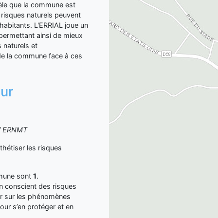
évèle que la commune est
 risques naturels peuvent
s habitants. L'ERRIAL joue un
, permettant ainsi de mieux
 naturels et
 de la commune face à ces
sur
S / ERNMT
étiser les risques
mmune sont
1
.
yen conscient des risques
er sur les phénomènes
our s’en protéger et en