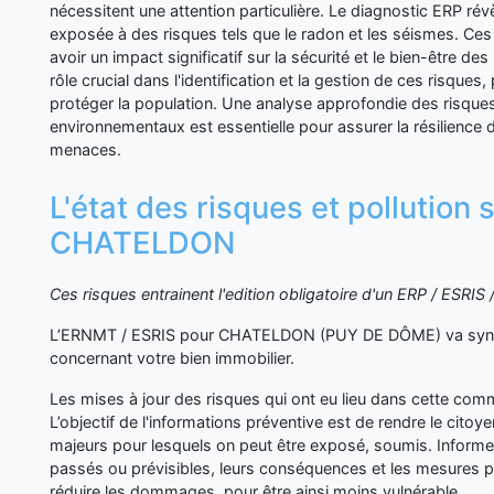
nécessitent une attention particulière. Le diagnostic ERP r
exposée à des risques tels que le radon et les séismes. Ces
avoir un impact significatif sur la sécurité et le bien-être de
rôle crucial dans l'identification et la gestion de ces risques
protéger la population. Une analyse approfondie des risques
environnementaux est essentielle pour assurer la résilience
menaces.
L'état des risques et pollution 
CHATELDON
Ces risques entrainent l'edition obligatoire d'un ERP / ESRI
L’ERNMT / ESRIS pour CHATELDON (PUY DE DÔME) va synth
concernant votre bien immobilier.
Les mises à jour des risques qui ont eu lieu dans cette co
L’objectif de l'informations préventive est de rendre le cito
majeurs pour lesquels on peut être exposé, soumis. Inform
passés ou prévisibles, leurs conséquences et les mesures p
réduire les dommages, pour être ainsi moins vulnérable.