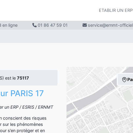
ETABLIR UN ER
 en ligne
01 86 47 59 01
service@ernmt-officie
) est le
75117
Pa
sur PARIS 17
iter un ERP / ESRIS / ERNMT
yen conscient des risques
er sur les phénomènes
our s’en protéger et en