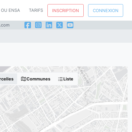
P OU ENSA
TARIFS
INSCRIPTION
CONNEXION
l.com
rcelles
Communes
Liste