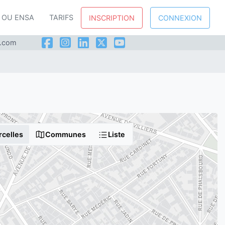
P OU ENSA
TARIFS
INSCRIPTION
CONNEXION
l.com
rcelles
Communes
Liste