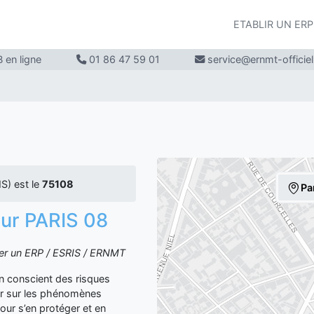
ETABLIR UN ER
 en ligne
01 86 47 59 01
service@ernmt-officie
S) est le
75108
Pa
 sur PARIS 08
iter un ERP / ESRIS / ERNMT
yen conscient des risques
er sur les phénomènes
our s’en protéger et en