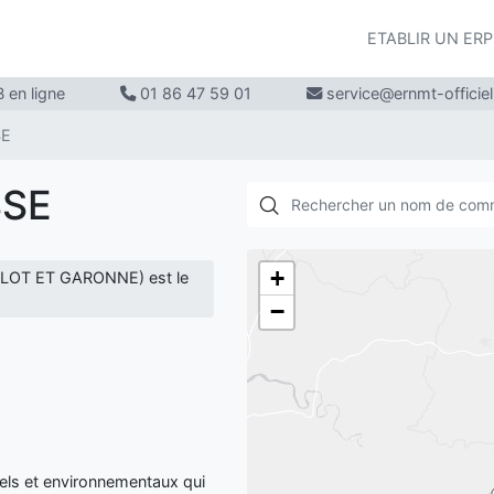
ETABLIR UN ER
 en ligne
01 86 47 59 01
service@ernmt-officie
SE
SSE
+
(LOT ET GARONNE) est le
−
ls et environnementaux qui