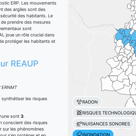
agnostic ERP. Les mouvements
ent des argiles sont des
 sécurité des habitants. Le
t de prendre des mesures
onnementaux sont
L joue un rôle crucial dans
 de protéger les habitants et
 sur REAUP
S / ERNMT
ynthétiser les risques
RADON
RISQUES TECHNOLOGIQ
mmune sont
3
.
yen conscient des risques
NUISANCES SONORES
er sur les phénomènes
INONDATION
our s’en protéger et en