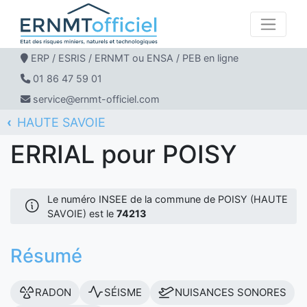
ERP / ESRIS / ERNMT ou ENSA / PEB en ligne
01 86 47 59 01
service@ernmt-officiel.com
HAUTE SAVOIE
ERNMT Officiel
ERRIAL
POISY
ERRIAL pour POISY
Le numéro INSEE de la commune de POISY (HAUTE
SAVOIE) est le
74213
Résumé
RADON
SÉISME
NUISANCES SONORES