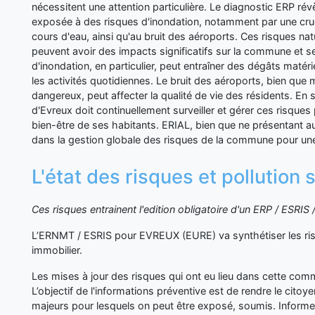
nécessitent une attention particulière. Le diagnostic ERP r
exposée à des risques d'inondation, notamment par une cr
cours d'eau, ainsi qu'au bruit des aéroports. Ces risques na
peuvent avoir des impacts significatifs sur la commune et se
d'inondation, en particulier, peut entraîner des dégâts matér
les activités quotidiennes. Le bruit des aéroports, bien qu
dangereux, peut affecter la qualité de vie des résidents. 
d'Evreux doit continuellement surveiller et gérer ces risques 
bien-être de ses habitants. ERIAL, bien que ne présentant au
dans la gestion globale des risques de la commune pour une 
L'état des risques et pollutio
Ces risques entrainent l'edition obligatoire d'un ERP / ESRI
L’ERNMT / ESRIS pour EVREUX (EURE) va synthétiser les ri
immobilier.
Les mises à jour des risques qui ont eu lieu dans cette co
L’objectif de l'informations préventive est de rendre le cito
majeurs pour lesquels on peut être exposé, soumis. Inform