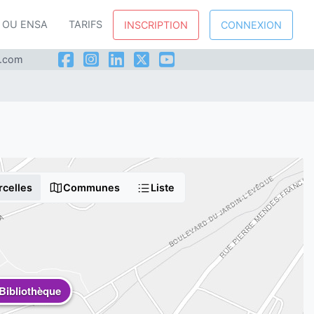
P OU ENSA
TARIFS
INSCRIPTION
CONNEXION
l.com
rcelles
Communes
Liste
Bibliothèque