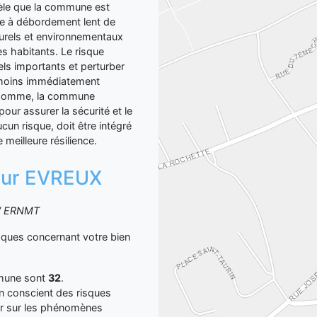
évèle que la commune est
ue à débordement lent de
turels et environnementaux
s habitants. Le risque
iels importants et perturber
e moins immédiatement
En somme, la commune
pour assurer la sécurité et le
cun risque, doit être intégré
meilleure résilience.
n sur EVREUX
S / ERNMT
sques concernant votre bien
mmune sont
32
.
yen conscient des risques
er sur les phénomènes