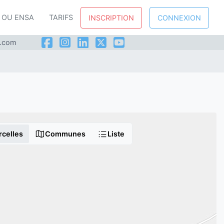
P OU ENSA
TARIFS
INSCRIPTION
CONNEXION
l.com
rcelles
Communes
Liste