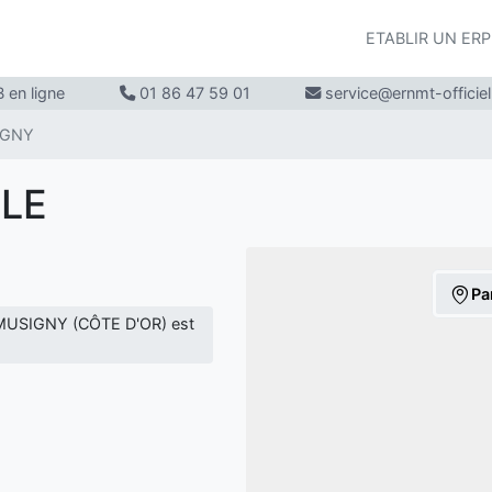
ETABLIR UN ER
 en ligne
01 86 47 59 01
service@ernmt-officie
IGNY
LLE
Pa
MUSIGNY (CÔTE D'OR) est