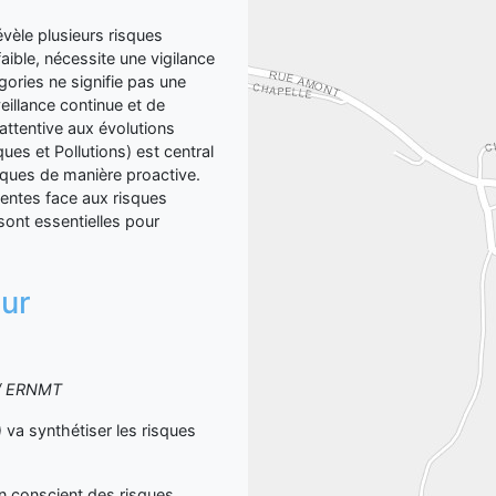
èle plusieurs risques
aible, nécessite une vigilance
ories ne signifie pas une
eillance continue et de
ttentive aux évolutions
es et Pollutions) est central
isques de manière proactive.
ientes face aux risques
sont essentielles pour
sur
S / ERNMT
 synthétiser les risques
yen conscient des risques