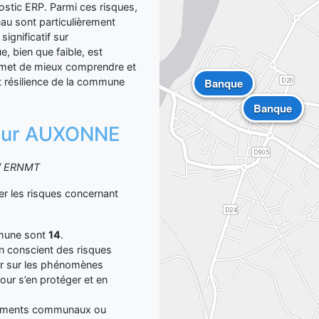
nostic ERP. Parmi ces risques,
eau sont particulièrement
ignificatif sur
e, bien que faible, est
ermet de mieux comprendre et
et résilience de la commune
Banque
Banque
n sur AUXONNE
S / ERNMT
 les risques concernant
mmune sont
14
.
yen conscient des risques
er sur les phénomènes
our s’en protéger et en
ocuments communaux ou