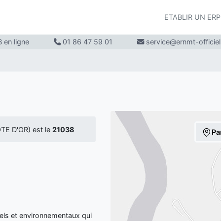
ETABLIR UN ER
 en ligne
01 86 47 59 01
service@ernmt-officie
E D'OR) est le
21038
Pa
ls et environnementaux qui