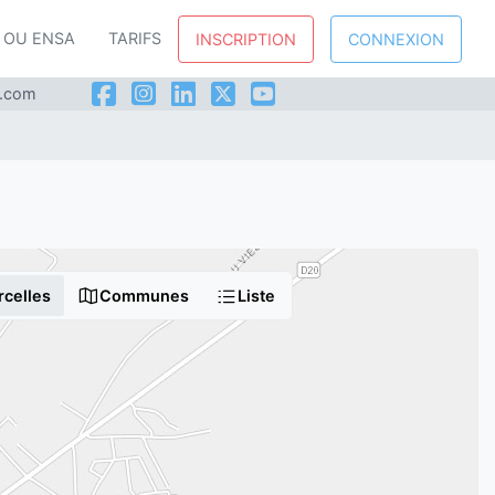
P OU ENSA
TARIFS
INSCRIPTION
CONNEXION
l.com
rcelles
Communes
Liste