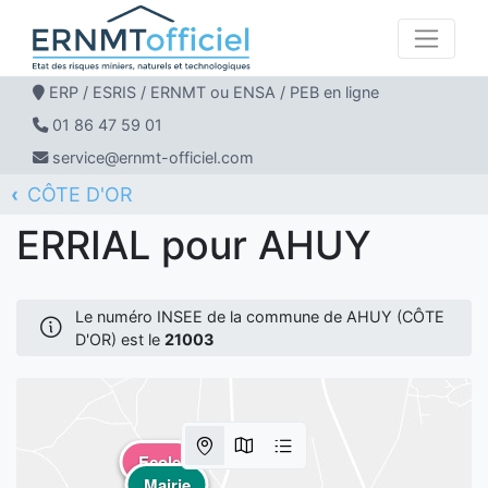
ERP / ESRIS / ERNMT ou ENSA / PEB en ligne
01 86 47 59 01
service@ernmt-officiel.com
CÔTE D'OR
ERNMT Officiel
ERRIAL
AHUY
ERRIAL pour AHUY
Le numéro INSEE de la commune de AHUY (CÔTE
D'OR) est le
21003
Ecole
Mairie