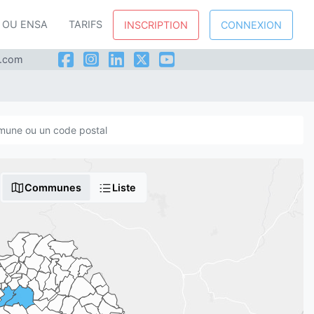
P OU ENSA
TARIFS
INSCRIPTION
CONNEXION
l.com
Communes
Liste