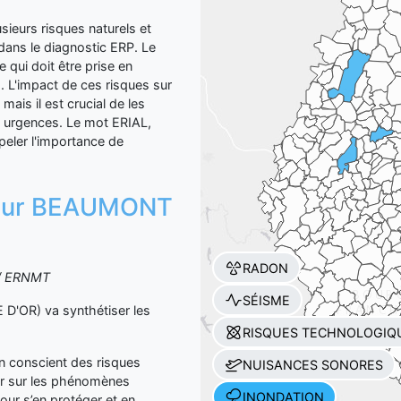
urs risques naturels et
dans le diagnostic ERP. Le
 qui doit être prise en
. L'impact de ces risques sur
 mais il est crucial de les
x urgences. Le mot ERIAL,
ppeler l'importance de
on sur BEAUMONT
RADON
S / ERNMT
SÉISME
OR) va synthétiser les
RISQUES TECHNOLOGIQ
yen conscient des risques
NUISANCES SONORES
er sur les phénomènes
INONDATION
our s’en protéger et en