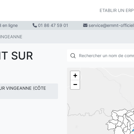
ETABLIR UN ER
 en ligne
01 86 47 59 01
service@ernmt-officie
VINGEANNE
NT SUR
+
−
SUR VINGEANNE (CÔTE