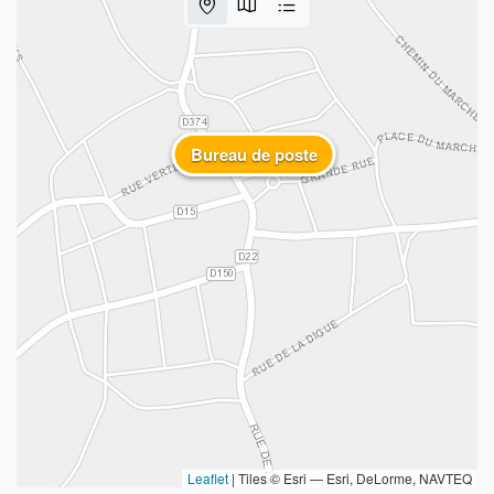
Bureau de poste
Leaflet
|
Tiles © Esri — Esri, DeLorme, NAVTEQ