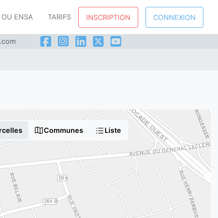
P OU ENSA
TARIFS
INSCRIPTION
CONNEXION
l.com
rcelles
Communes
Liste