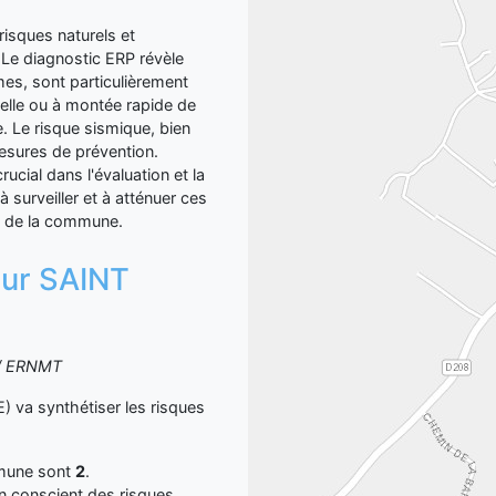
sques naturels et
 Le diagnostic ERP révèle
smes, sont particulièrement
elle ou à montée rapide de
. Le risque sismique, bien
esures de prévention.
ucial dans l'évaluation et la
à surveiller et à atténuer ces
té de la commune.
 sur SAINT
S / ERNMT
a synthétiser les risques
mmune sont
2
.
yen conscient des risques