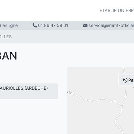
ETABLIR UN ER
 en ligne
01 86 47 59 01
service@ernmt-officie
OLLES
BAN
Pa
N AURIOLLES (ARDÈCHE)