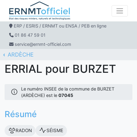
ERP / ESRIS / ERNMT ou ENSA / PEB en ligne
01 86 47 59 01
service@ernmt-officiel.com
ARDÈCHE
ERNMT Officiel
ERRIAL
BURZET
ERRIAL pour BURZET
Le numéro INSEE de la commune de BURZET
(ARDÈCHE) est le
07045
Résumé
RADON
SÉISME