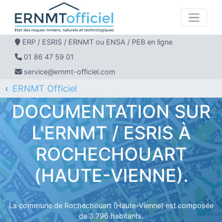
ERP / ESRIS / ERNMT ou ENSA / PEB en ligne
01 86 47 59 01
service@ernmt-officiel.com
ERNMT Officiel
ERP / ESRIS / ERNMT pour ROCHECHOUART
DOCUMENTATION SUR
L'ERNMT / ESRIS À
ROCHECHOUART
(HAUTE-VIENNE).
La commune de Rochechouart (Haute-Vienne) est composée
de 3.796 habitants.