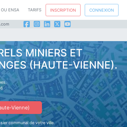
P OU ENSA
TARIFS
INSCRIPTION
CONNEXION
l.com
RELS MINIERS ET
ANGES (HAUTE-VIENNE).
nes.
16
aute-Vienne)
ssier communal de votre ville.