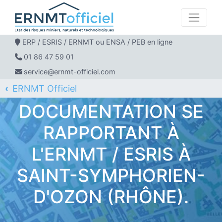
ERP / ESRIS / ERNMT ou ENSA / PEB en ligne
01 86 47 59 01
service@ernmt-officiel.com
ERNMT Officiel
ERP / ESRIS / ERNMT pour SAINT-SYMPHORIEN-D'OZON
DOCUMENTATION SE
RAPPORTANT À
L'ERNMT / ESRIS À
SAINT-SYMPHORIEN-
D'OZON (RHÔNE).