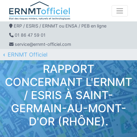
ERP / ESRIS / ERNMT ou ENSA / PEB en ligne
01 86 47 59 01
service@ernmt-officiel.com
ERNMT Officiel
ERP / ESRIS / ERNMT pour SAINT-GERMAIN-AU-MONT-D'OR
RAPPORT
CONCERNANT L'ERNMT
/ ESRIS À SAINT-
GERMAIN-AU-MONT-
D'OR (RHÔNE).