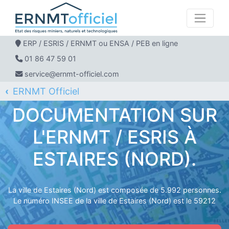
ERP / ESRIS / ERNMT ou ENSA / PEB en ligne
01 86 47 59 01
service@ernmt-officiel.com
ERNMT Officiel
ERP / ESRIS / ERNMT pour ESTAIRES
DOCUMENTATION SUR
L'ERNMT / ESRIS À
ESTAIRES (NORD).
La ville de Estaires (Nord) est composée de 5.992 personnes.
Le numéro INSEE de la ville de Estaires (Nord) est le 59212