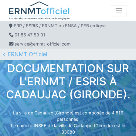
ERP / ESRIS / ERNMT ou ENSA / PEB en ligne
01 86 47 59 01
service@ernmt-officiel.com
ERNMT Officiel
ERP / ESRIS / ERNMT pour CADAUJAC
DOCUMENTATION SUR
L'ERNMT / ESRIS À
CADAUJAC (GIRONDE).
La ville de Cadaujac (Gironde) est composée de 4.816
personnes.
Le numéro INSEE de la ville de Cadaujac (Gironde) est le
33080